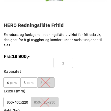
HERO Redningsflåte Fritid
En robust og funksjonell redningsflåte utviklet for fritidsbruk,
designet for å gi trygghet og komfort under nødsituasjoner til
sjøs.
Fra:
19 900
,-
HERO
-
+
Redningsflåte
Kapasitet
Fritid
antall
4 pers.
6 pers.
8 pers.
LxBxH (mm)
650x400x220
650x425x230
Vekt (kg)