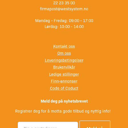
redningsvest eller i dårlig vær.
22 23 35 00
firmapost@westsystem.no
Synlighet:
Mandag - Fredag: 09:00 - 17:00
Flåten er utstyrt med reflekser og signalfarger som gir
Lørdag: 10:00 - 14:00
høy synlighet i dagslys og mørke. I tillegg har den en
kraftig LED-lykt som bidrar til å tiltrekke oppmerksomhet
fra redningsmannskaper i mørke eller dårlige værforhold.
Kontakt oss
Om oss
Innvendig komfort:
Leveringsbetingelser
Interiøret er konstruert for å beskytte de nødstedte mot
Brukervilkår
elementene, med overbygg og ventilasjonsåpninger som
Ledige stillinger
reduserer kondens. Den beskytter effektivt mot vind og
Finn-annonser
sjøsprøyt, og gir isolasjon mot kulde for å opprettholde
Code of Coduct
kroppstemperaturen. Flåten har også integrert utstyr som
drikkevannsposer og førstehjelpsutstyr, tilpasset
Meld deg på nyhetsbrevet
fritidsstandard.
Registrer deg for å motta gode tilbud og nyttig info!
Innhold: