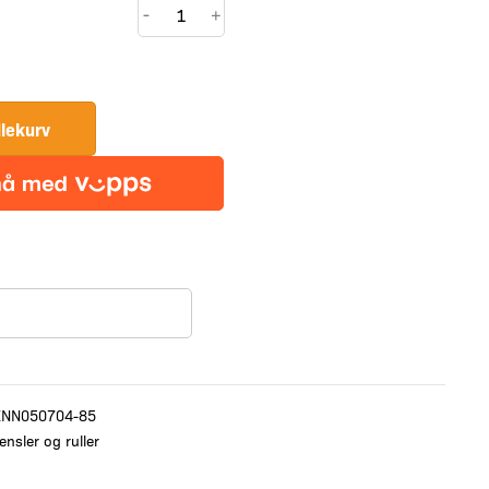
Habo
-
+
Goldstar
minirulle,
medium
100mm
dlekurv
antall
ENN050704-85
ensler og ruller