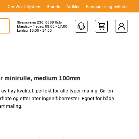
Om West System
Brands
Artikler
Kampanjer og nyheter
Strømsveien 230, 0668 Oslo
Mandag - Fredag: 09:00 - 17:00
Shopping Cart
Lørdag: 10:00 - 14:00
ar minirulle, medium 100mm
 av høy kvalitet, perfekt for alle typer maling. Gir en
flate og etterlater ingen fiberrester. Egnet for både
rt maling.