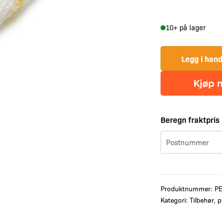
10+ på lager
Legg i han
Beregn fraktpris
Produktnummer:
P
Kategori:
Tilbehør, p