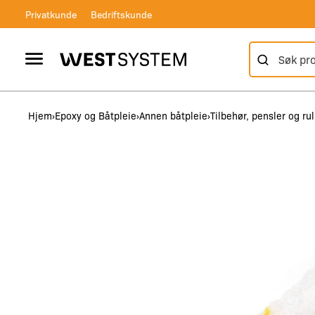
Skip
Privatkunde
Bedriftskunde
to
content
Søk etter:
Vertical Header
West System
Hjem
Epoxy og Båtpleie
Annen båtpleie
Tilbehør, pensler og rul