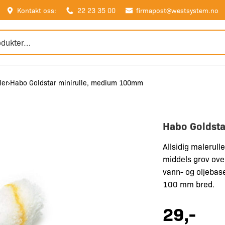
Kontakt oss:
22 23 35 00
firmapost@westsystem.no
ler
Habo Goldstar minirulle, medium 100mm
Habo Goldst
Allsidig malerulle
middels grov over
vann- og oljebase
100 mm bred.
29
,-