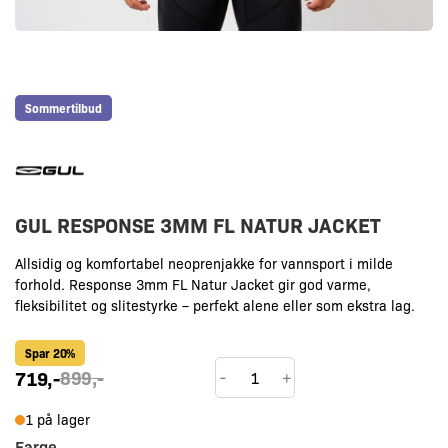
Sommertilbud
GUL RESPONSE 3MM FL NATUR JACKET
Allsidig og komfortabel neoprenjakke for vannsport i milde
forhold. Response 3mm FL Natur Jacket gir god varme,
fleksibilitet og slitestyrke – perfekt alene eller som ekstra lag.
Spar 20%
GUL
719
,-
899
,-
-
+
RESPONSE
1 på lager
3MM
Farge