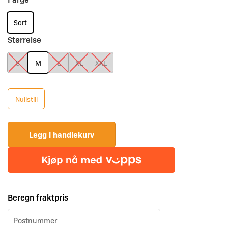
FL
NATUR
Sort
JACKET
Størrelse
antall
S
M
L
XL
XXL
Nullstill
Legg i handlekurv
Beregn fraktpris