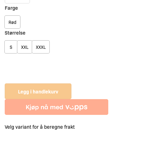
til
til
OS25
Farge
5
5
Offshore
499,-
499,-
seiljakke
Rød
herre
Størrelse
rød
antall
S
XXL
XXXL
Legg i handlekurv
Velg variant for å beregne frakt