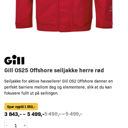
Gill OS25 Offshore seiljakke herre rød
Seiljakke for aktive havseilere! Gill OS2 Offshore danner en
perfekt barriere mellom deg og elementene, slik at du kan
fokusere fullt ut på seilingen.
Spar opptil 1 650,-
Prisområde:
Prisområde:
3 843
,-
–
5 499
,-
5 490
,-
–
5 499
,-
3
5
Gill
843,-
490,-
-
+