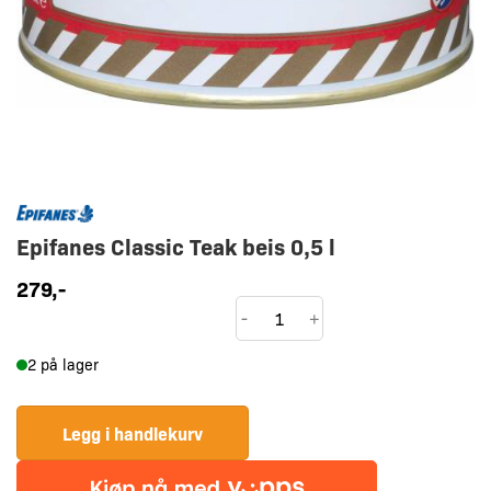
Epifanes Classic Teak beis 0,5 l
279
,-
Epifanes
-
+
Classic
2 på lager
Teak
beis
0,5
Legg i handlekurv
l
antall