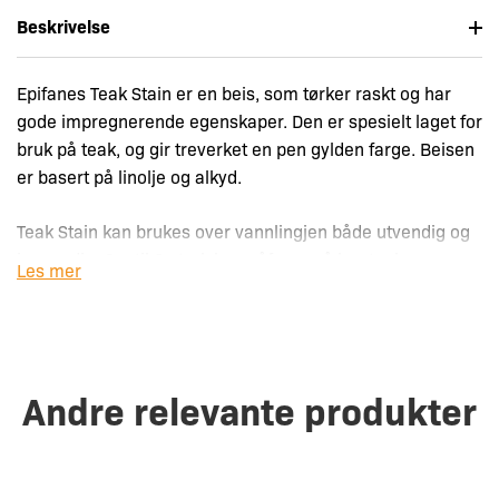
Beskrivelse
Epifanes Teak Stain er en beis, som tørker raskt og har
gode impregnerende egenskaper. Den er spesielt laget for
bruk på teak, og gir treverket en pen gylden farge. Beisen
er basert på linolje og alkyd.
Teak Stain kan brukes over vannlingjen både utvendig og
innvendig. Opptil 3 strøk kan påføres på bar teak,
Les mer
avhengig av hvor stort preg du vil sette på treverket.
I tillegg til å brukes alene, kan den også brukes som
fargetilsetning (maks. 10%) i Epifanes én- og
Andre relevante produkter
tokomponent lakk. Den vi da gi lakken en noe mørkere
finish, som lettere kamuflerer fargeforskjelliger i
treverket.