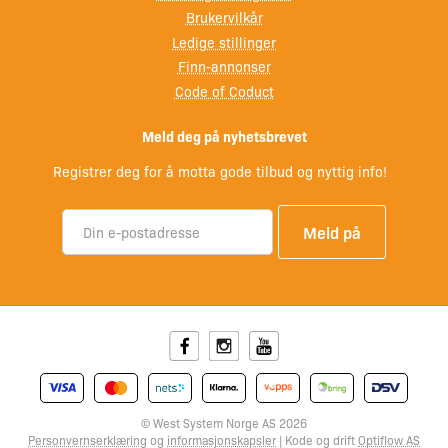
Brukervilkår
Ledige stillinger
Finn-annonser
Code of Coduct
Meld deg på nyhetsbrevet
Registrer deg for å motta gode tilbud og nyttig info!
Facebook
Instagram
Youtube
© West System Norge AS 2026
Personvernserklæring
og
informasjonskapsler
| Kode og drift
Optiflow AS