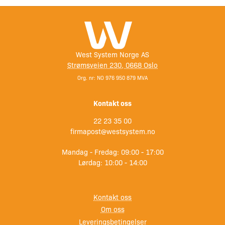
– Farge: Gylden teak
– Dekkevne: 20 m² per liter
– Volum: 0,5 liter
West System Norge AS
Strømsveien 230, 0668 Oslo
Org. nr: NO 976 950 879 MVA
Kontakt oss
22 23 35 00
firmapost@westsystem.no
Mandag - Fredag: 09:00 - 17:00
Lørdag: 10:00 - 14:00
Kontakt oss
Om oss
Leveringsbetingelser