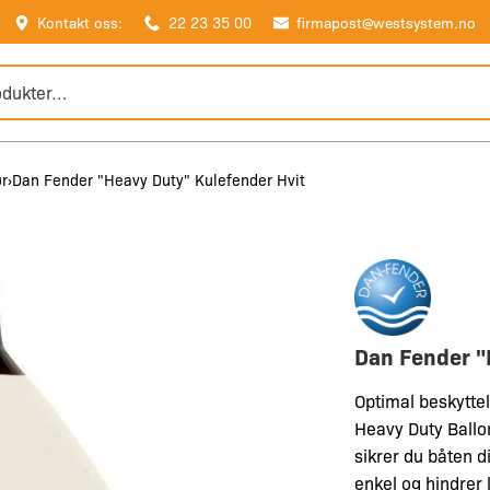
Kontakt oss:
22 23 35 00
firmapost@westsystem.no
ør
Dan Fender "Heavy Duty" Kulefender Hvit
Dan Fender "
Optimal beskytte
Heavy Duty Ballon
sikrer du båten 
enkel og hindrer 