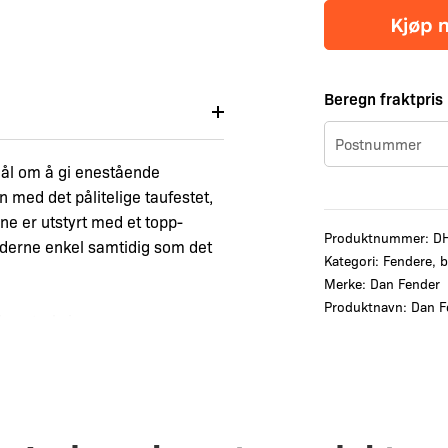
Beregn fraktpris
ål om å gi enestående
 med det pålitelige taufestet,
ne er utstyrt med et topp-
Produktnummer:
D
nderne enkel samtidig som det
Kategori:
Fendere, b
Merke:
Dan Fender
Produktnavn: Dan F
 konstruksjonen som
erkning i taufeste og
ongfenderne som et ekstra
 fendene. Dan-Fender anbefaler