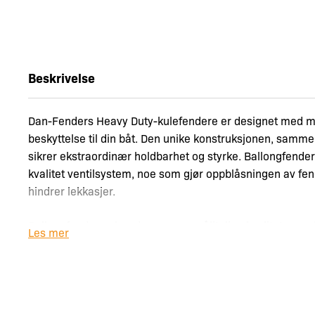
Beskrivelse
Dan-Fenders Heavy Duty-kulefendere er designet med m
beskyttelse til din båt. Den unike konstruksjonen, sammen
sikrer ekstraordinær holdbarhet og styrke. Ballongfender
kvalitet ventilsystem, noe som gjør oppblåsningen av fe
hindrer lekkasjer.
Ballongfenderne har den samme pålitelige kvaliteten og
Les mer
kjennetegner Dan-Fenders Heavy Duty-fendere, med forst
patentert design.
Med sin spesielle form og større diameter fungerer ball
sikkerhetstiltak i tillegg til de tradisjonelle sylindriske