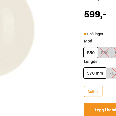
599
,-
1 på lager
Mod
B50
B60
Lengde
570 mm
79
Nullstill
Legg i han