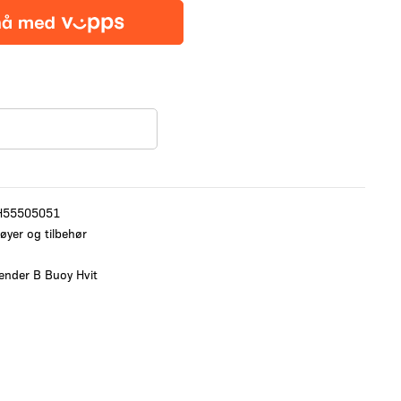
H55505051
øyer og tilbehør
ender B Buoy Hvit