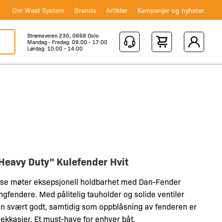
Om West System
Brands
Artikler
Kampanjer og nyheter
Strømsveien 230, 0668 Oslo
Mandag - Fredag: 09:00 - 17:00
Shopping Cart
Lørdag: 10:00 - 14:00
Heavy Duty" Kulefender Hvit
lse møter eksepsjonell holdbarhet med Dan-Fender
gfendere. Med pålitelig tauholder og solide ventiler
din svært godt, samtidig som oppblåsning av fenderen er
lekkasjer. Et must-have for enhver båt.