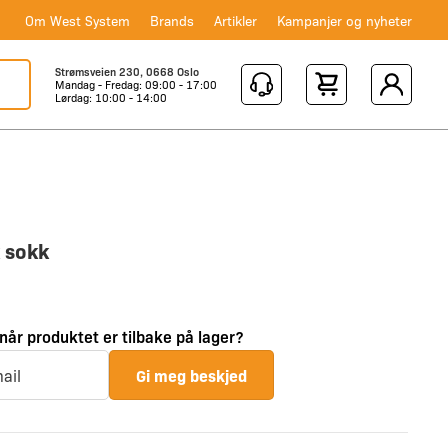
Om West System
Brands
Artikler
Kampanjer og nyheter
Strømsveien 230, 0668 Oslo
Mandag - Fredag: 09:00 - 17:00
Shopping Cart
Lørdag: 10:00 - 14:00
x sokk
 når produktet er tilbake på lager?
Gi meg beskjed