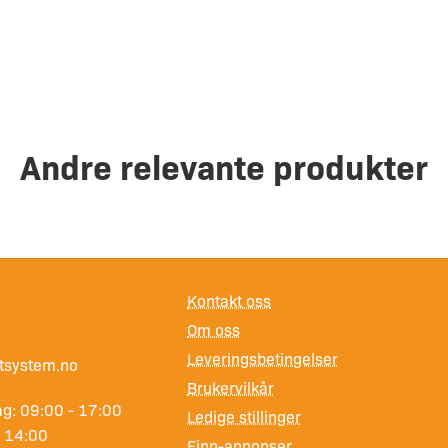
Andre relevante produkter
Kontakt oss
Om oss
Leveringsbetingelser
tsystem.no
Brukervilkår
g: 09:00 - 17:00
Ledige stillinger
- 14:00
Finn-annonser