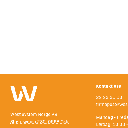
Kontakt oss
22 23 35 00
firmapost@wes
West System Norge AS
Mandag - Freda
Strømsveien 230, 0668 Oslo
Lørdag: 10:00 