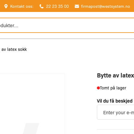
Kontakt oss:
22 23 35 00
firmapost@westsystem.no
 av latex sokk
Bytte av late
Tomt på lager
Vil du få beskjed