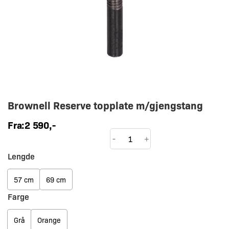
Brownell Reserve topplate m/gjengstang
Fra:
2 590
,-
Brownell
-
+
Reserve
Lengde
topplate
m/gjengstang
57 cm
69 cm
antall
Farge
Grå
Orange