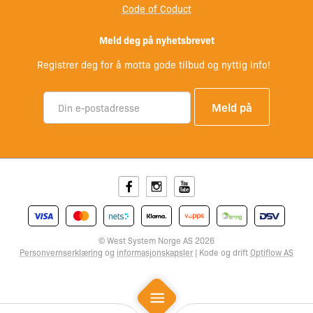
Code of Coduct
Meld deg på nyhetsbrevet
Registrer deg for å motta gode tilbud og nyttig info!
Facebook
Instagram
Youtube
© West System Norge AS 2026
Personvernserklæring
og
informasjonskapsler
| Kode og drift
Optiflow AS
Mobile Menu