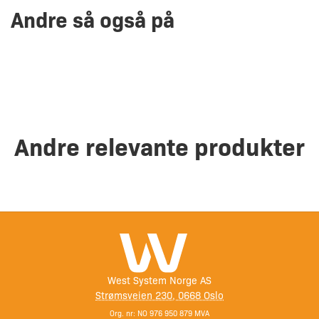
Andre så også på
Andre relevante produkter
West System Norge AS
Strømsveien 230, 0668 Oslo
Org. nr: NO 976 950 879 MVA