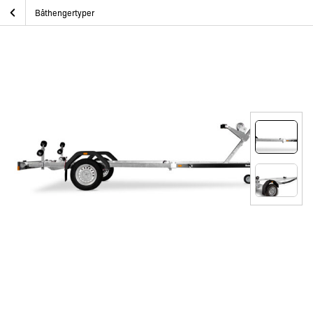
Skip
Brenderup båthenger 18 fot u/brems
Hjem
Båthenger
Båthengertyper
to
content