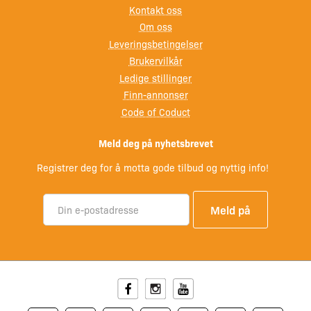
Slitesterk og vedlikeholdsvennlig konstruksjon
Kontakt oss
Tilhengeren er bygget for lang levetid og enkel bruk i
Om oss
norsk klima:
Leveringsbetingelser
Brukervilkår
Varmgalvanisert understell for maksimal
Ledige stillinger
rustbeskyttelse
Finn-annonser
Skjulte, godt beskyttede elektriske ledninger
Code of Coduct
Vanntette hjullagre som forlenger levetiden og
minsker vedlikehold
Meld deg på nyhetsbrevet
Leveres med nesehjul som standard for enkel
Registrer deg for å motta gode tilbud og nyttig info!
manøvrering
Spesifikasjoner
Modell: Brenderup 180750UBL
Totalvekt: 750 kg
Nyttelast: 580 kg
Facebook
Instagram
Youtube
Egenvekt: 170 kg