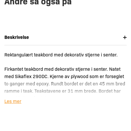
Andre så også på
Beskrivelse
Rektangulært teakbord med dekorativ stjerne i senter.
Firkantet teakbord med dekorativ stjerne i senter. Natet
med Sikaflex 290DC. Kjerne av plywood som er forseglet
to ganger med epoxy. Rundt bordet er det en 45 mm bred
ramme i teak. Teakstavene er 31 mm brede. Bordet har
tot. tykkelse på 16,5 mm.
Les mer
NB!
Vi fraskiver oss ansvar for dette produktet ved
overflatebehandling. Ved bruk av løsemiddelbaserte
produkter bør en gjøre en prøve slik at en er sikker på at