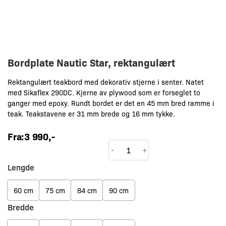
Bordplate Nautic Star, rektangulært
Rektangulært teakbord med dekorativ stjerne i senter. Natet
med Sikaflex 290DC. Kjerne av plywood som er forseglet to
ganger med epoxy. Rundt bordet er det en 45 mm bred ramme i
teak. Teakstavene er 31 mm brede og 16 mm tykke.
Fra:
3 990
,-
Bordplate
-
+
Nautic
Lengde
Star,
rektangulært
60 cm
75 cm
84 cm
90 cm
antall
Bredde