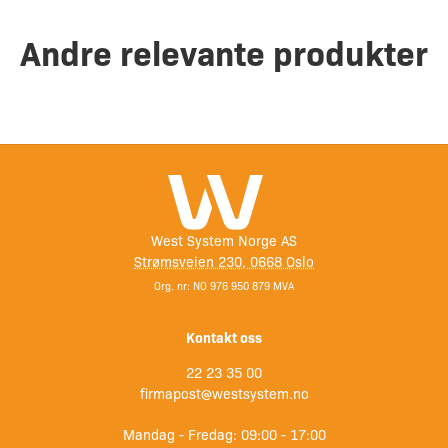
Andre relevante produkter
West System Norge AS
Strømsveien 230, 0668 Oslo
Org. nr: NO 976 950 879 MVA
Kontakt oss
22 23 35 00
firmapost@westsystem.no
Mandag - Fredag: 09:00 - 17:00