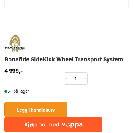
Bonafide SideKick Wheel Transport System
4 999
,-
Bonafide
-
+
SideKick
5+ på lager
Wheel
Transport
System
Legg i handlekurv
antall