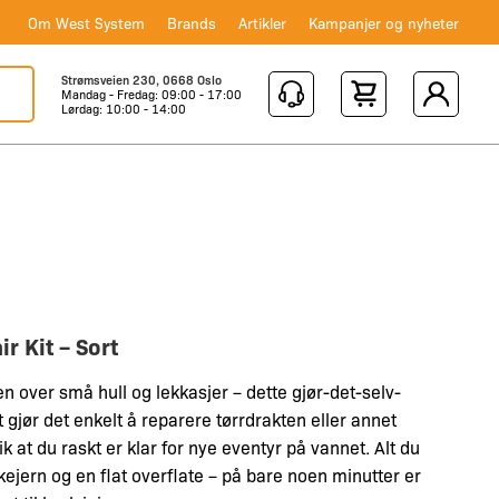
Om West System
Brands
Artikler
Kampanjer og nyheter
Strømsveien 230, 0668 Oslo
Mandag - Fredag: 09:00 - 17:00
Shopping Cart
Lørdag: 10:00 - 14:00
r Kit – Sort
n over små hull og lekkasjer – dette gjør-det-selv-
 gjør det enkelt å reparere tørrdrakten eller annet
lik at du raskt er klar for nye eventyr på vannet. Alt du
ykejern og en flat overflate – på bare noen minutter er