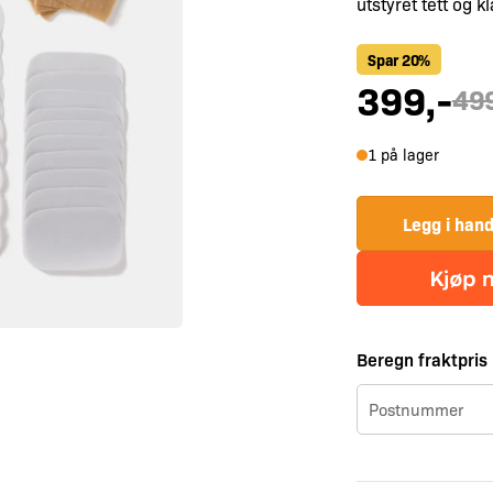
utstyret tett og kl
Spar 20%
399
,-
49
1 på lager
Legg i han
Beregn fraktpris