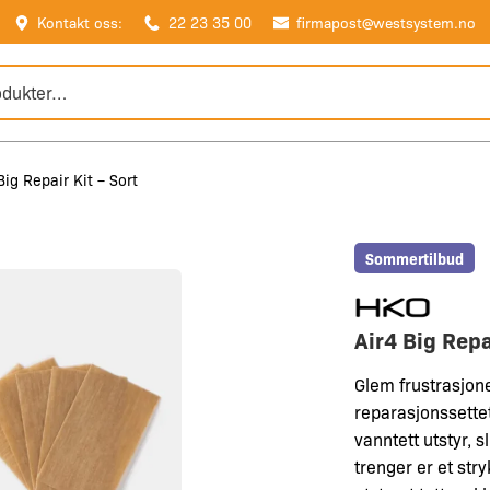
Kontakt oss:
22 23 35 00
firmapost@westsystem.no
Big Repair Kit – Sort
Sommertilbud
Air4 Big Repai
Glem frustrasjone
reparasjonssettet
vanntett utstyr, s
trenger er et str