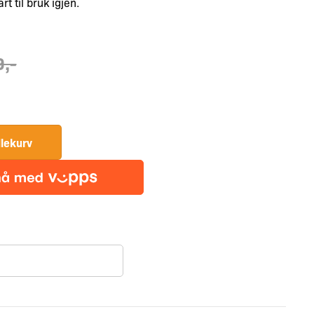
art til bruk igjen.
9
,-
Air4
Big
Repair
dlekurv
Kit
-
Sort
antall