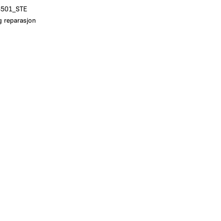
3501_STE
g reparasjon