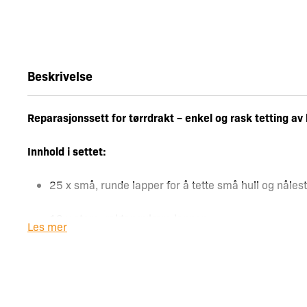
Beskrivelse
Reparasjonssett for tørrdrakt – enkel og rask tetting av 
Innhold i settet:
25 x små, runde lapper for å tette små hull og nålest
10 x store, rektangulære lapper
Les mer
10 x store, runde lapper – ideelle for større hull ell
10 x fargematchende ytterlapper – gir ekstra støtte 