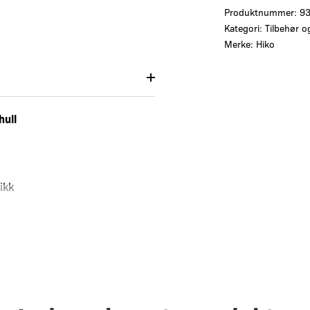
Produktnummer:
9
Kategori:
Tilbehør o
Merke:
Hiko
hull
ikk
er flere småskader
over og under større skader