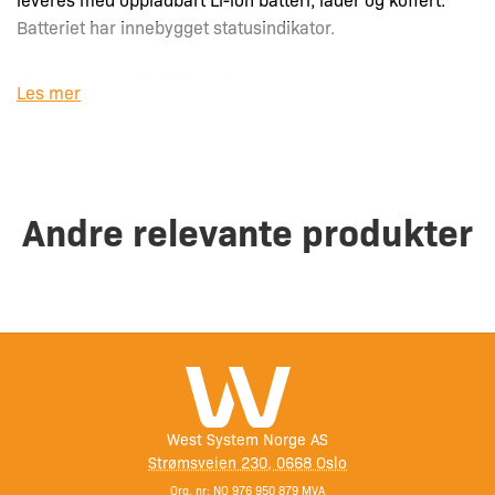
Batteriet har innebygget statusindikator.
– Temperatur: 50 til 500 °C
Les mer
– Batteri: 20 V 2 Ah Li-Ion
– I pakken: Taukutter med kniv, batteri, lader, børste,
unbrakonøkkel og koffert.
Andre relevante produkter
West System Norge AS
Strømsveien 230, 0668 Oslo
Org. nr: NO 976 950 879 MVA