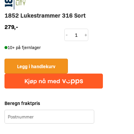
1852 Lukestrammer 316 Sort
279
,-
1852
-
+
Lukestrammer
10+ på fjernlager
316
Sort
antall
Legg i handlekurv
Beregn fraktpris