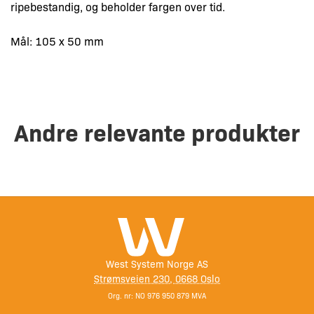
ripebestandig, og beholder fargen over tid.
Mål: 105 x 50 mm
Andre relevante produkter
West System Norge AS
Strømsveien 230, 0668 Oslo
Org. nr: NO 976 950 879 MVA