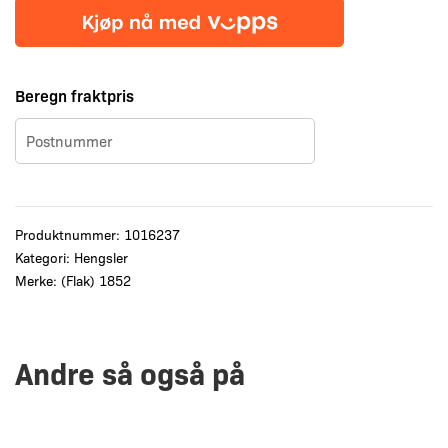
syrefast
sort
antall
Beregn fraktpris
Produktnummer:
1016237
Kategori:
Hengsler
Merke:
(Flak) 1852
Andre så også på