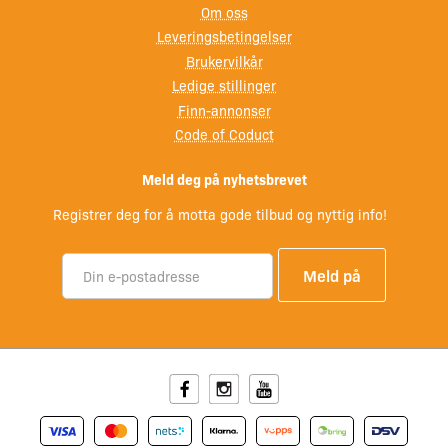
Om oss
Leveringsbetingelser
Brukervilkår
Ledige stillinger
Finn-annonser
Code of Coduct
Meld deg på nyhetsbrevet
Registrer deg for å motta gode tilbud og nyttig info!
Facebook
Instagram
Youtube