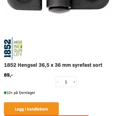
1852 Hengsel 36,5 x 36 mm syrefast sort
89
,-
1852
-
+
Hengsel
10+ på fjernlager
36,5
x
36
Legg i handlekurv
mm