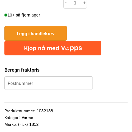
1852
-
+
Gass
10+ på fjernlager
varmeovn
m/ODS
sikkerhetssystem
Legg i handlekurv
antall
Beregn fraktpris
Produktnummer:
1032188
Kategori:
Varme
Merke:
(Flak) 1852