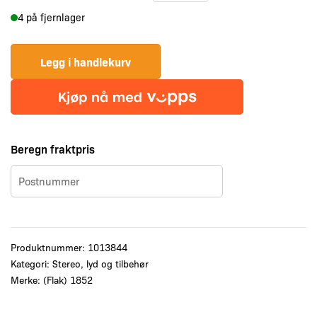
Høyttaler
4 på fjernlager
X3
med
bluetooth
Legg i handlekurv
antall
Beregn fraktpris
Produktnummer:
1013844
Kategori:
Stereo, lyd og tilbehør
Merke:
(Flak) 1852