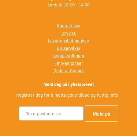
Lørdag: 10:00 - 14:00
– Output: 30W
– Høyttaler: 67 mm full-range
– Vanntetthet: IPX6
Kontakt oss
– Bluetooth: 5.3
Om oss
– Batteri: 4400mAh (kan brukes som powerbank)
Leveringsbetingelser
– Avspillingsmodus: Bluetooth, AUX, SD-kort
Brukervilkår
– Lading: USB-C
Ledige stillinger
– Innebygde EQ-moduser: 3 (3D/Bass Boost/Vocal)
Finn-annonser
– Mikrofon: Integrert med handsfree-funksjon
Code of Coduct
– Størrelse: 133 x 105 mm
– Vekt: 0,7 kg
Meld deg på nyhetsbrevet
– Medfølgende tilbehør: Ladekabel og AUX-kabel
Registrer deg for å motta gode tilbud og nyttig info!