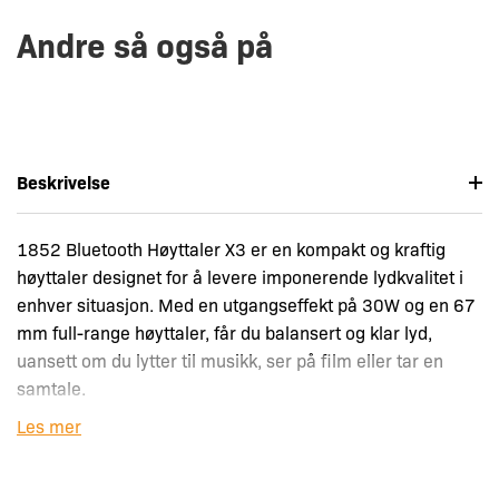
Andre så også på
Beskrivelse
1852 Bluetooth Høyttaler X3 er en kompakt og kraftig
høyttaler designet for å levere imponerende lydkvalitet i
enhver situasjon. Med en utgangseffekt på 30W og en 67
mm full-range høyttaler, får du balansert og klar lyd,
uansett om du lytter til musikk, ser på film eller tar en
samtale.
Les mer
Høyttaleren er IPX6-sertifisert, noe som betyr at den tåler
sprut og regn, og er ideell for båtturer og utendørsbruk,
selv på en sommerdag med fare for regn. Med Bluetooth