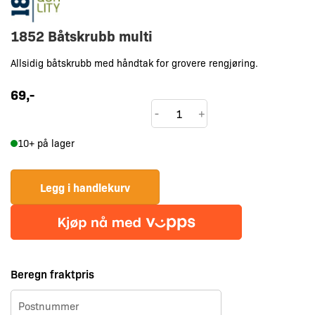
1852 Båtskrubb multi
Allsidig båtskrubb med håndtak for grovere rengjøring.
69
,-
1852
-
+
Båtskrubb
10+ på lager
multi
antall
Legg i handlekurv
Beregn fraktpris