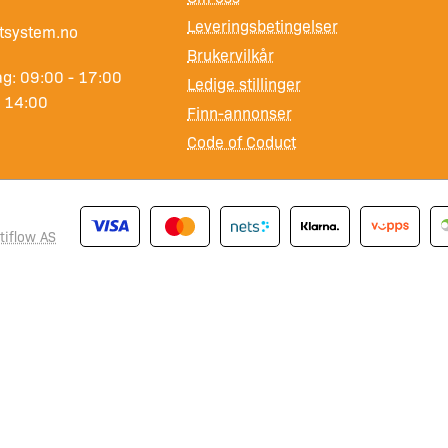
Leveringsbetingelser
tsystem.no
Brukervilkår
g: 09:00 - 17:00
Ledige stillinger
- 14:00
Finn-annonser
Code of Coduct
tiflow AS