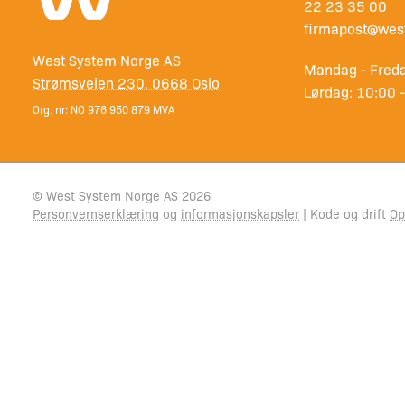
22 23 35 00
firmapost@wes
West System Norge AS
Mandag - Freda
Strømsveien 230, 0668 Oslo
Lørdag: 10:00 
Org. nr: NO 976 950 879 MVA
© West System Norge AS 2026
Personvernserklæring
og
informasjonskapsler
| Kode og drift
Op