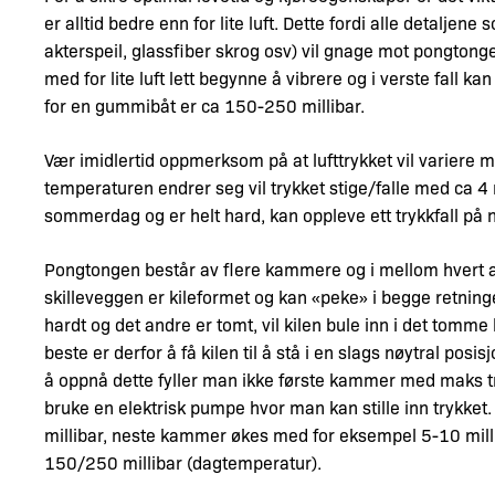
er alltid bedre enn for lite luft. Dette fordi alle detaljen
akterspeil, glassfiber skrog osv) vil gnage mot pongtongen 
med for lite luft lett begynne å vibrere og i verste fall k
for en gummibåt er ca 150-250 millibar.
Vær imidlertid oppmerksom på at lufttrykket vil variere
temperaturen endrer seg vil trykket stige/falle med ca 4 
sommerdag og er helt hard, kan oppleve ett trykkfall på 
Pongtongen består av flere kammere og i mellom hvert 
skilleveggen er kileformet og kan «peke» i begge retni
hardt og det andre er tomt, vil kilen bule inn i det tomm
beste er derfor å få kilen til å stå i en slags nøytral posi
å oppnå dette fyller man ikke første kammer med maks tryk
bruke en elektrisk pumpe hvor man kan stille inn trykke
millibar, neste kammer økes med for eksempel 5-10 milli
150/250 millibar (dagtemperatur).