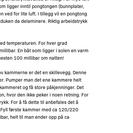
e som ligger inntil pongtongen (bunnplater,
ved for lite luft. I tillegg vil en pongtong
an duken da delaminere. Riktig arbeidstrykk
 med temperaturen. For hver grad
millibar. En båt som ligger i solen en varm
nesten 100 millibar om natten!
av kammerne er det en skillevegg. Denne
nger. Pumper man det ene kammere helt
e kammeret og få store påkjenninger. Det
sjon, hvor den ikke peker i noen retning. For
k. For å få dette til anbefales det å
t. Fyll første kammer med ca 120/220
bar, helt til man ender opp på ca