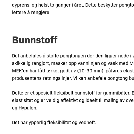
dyprens, og helst to ganger i året. Dette beskytter pongt
lettere å rengjøre.
Bunnstoff
Det anbefales å stoffe pongtongen der den ligger nede i v
skikkelig rengjort, masker opp vannlinjen og vask med M
MEK’en har fått tørket godt av (10-30 min), påføres elasti
produsentens retningslinjer. Vi kan anbefale pongtong b
Dette er et spesielt fleksibelt bunnstoff for gummibåter.
elastisitet og er veldig effektivt og ideelt til maling av 
og Hypalon.
Det har ypperlig fleksibilitet og vedheft.