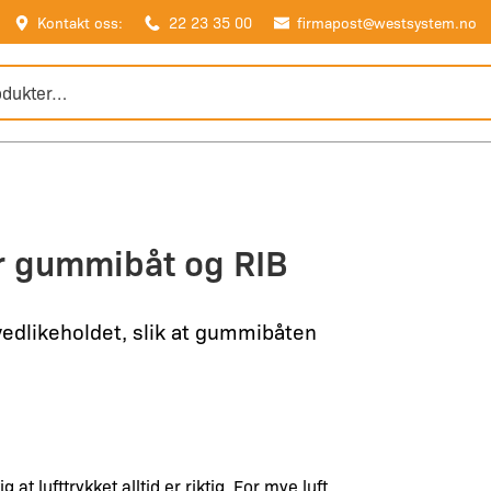
Kontakt oss:
22 23 35 00
firmapost@westsystem.no
or gummibåt og RIB
vedlikeholdet, slik at gummibåten
at lufttrykket alltid er riktig. For mye luft