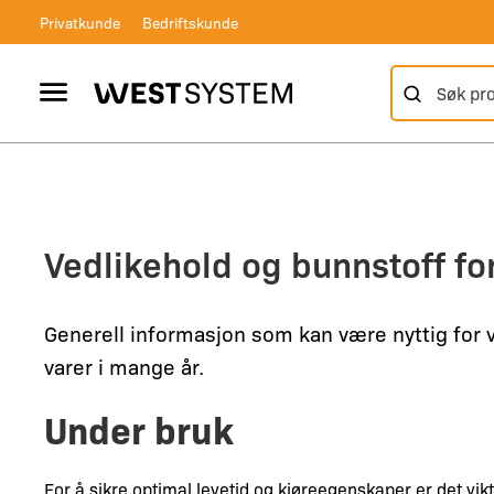
Skip
Privatkunde
Bedriftskunde
to
content
Søk etter:
Vertical Header
West System
Vedlikehold og bunnstoff f
Generell informasjon som kan være nyttig for 
varer i mange år.
Under bruk
For å sikre optimal levetid og kjøreegenskaper er det viktig 