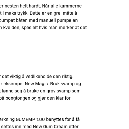
er nesten helt hardt. Når alle kammerne
e til maks trykk. Dette er en grei måte å
n pumpet båten med manuell pumpe en
 kvelden, spesielt hvis man merker at det
 det viktig å vedlikeholde den riktig.
or eksempel New Magic. Bruk svamp og
et lønne seg å bruke en grov svamp som
 på pongtongen og gjør den klar for
erkning GUMEMP 100 benyttes for å få
ør settes inn med New Gum Cream etter