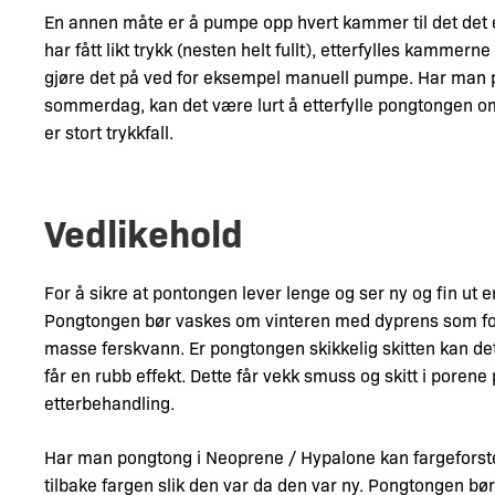
En annen måte er å pumpe opp hvert kammer til det det 
har fått likt trykk (nesten helt fullt), etterfylles kammern
gjøre det på ved for eksempel manuell pumpe. Har ma
sommerdag, kan det være lurt å etterfylle pongtongen om
er stort trykkfall.
Vedlikehold
For å sikre at pontongen lever lenge og ser ny og fin ut er
Pongtongen bør vaskes om vinteren med dyprens som f
masse ferskvann. Er pongtongen skikkelig skitten kan d
får en rubb effekt. Dette får vekk smuss og skitt i porene
etterbehandling.
Har man pongtong i Neoprene / Hypalone kan fargeforst
tilbake fargen slik den var da den var ny. Pongtongen b