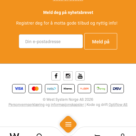
Meld deg på nyhetsbrevet
Registrer deg for å motta gode tilbud og nyttig info!
Facebook
Instagram
Youtube
© West System Norge AS 2026
Personvernserklæring
og
informasjonskapsler
| Kode og drift
Optiflow AS
Mobile Menu
Search