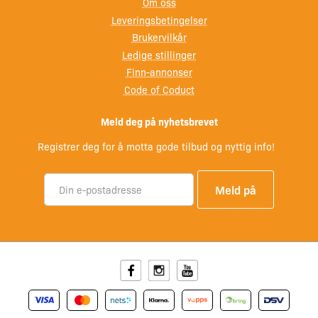
Om oss
Leveringsbetingelser
Brukervilkår
Ledige stillinger
Finn-annonser
Code of Coduct
Meld deg på nyhetsbrevet
Registrer deg for å motta gode tilbud og nyttig info!
Facebook
Instagram
Youtube